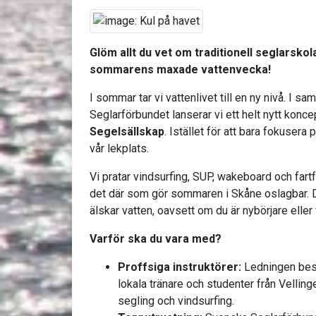
Glöm allt du vet om traditionell seglarskol
sommarens maxade vattenvecka!
I sommar tar vi vattenlivet till en ny nivå. I
Seglarförbundet lanserar vi ett helt nytt konc
Segelsällskap
. Istället för att bara fokusera p
vår lekplats.
Vi pratar vindsurfing, SUP, wakeboard och fartfy
det där som gör sommaren i Skåne oslagbar. D
älskar vatten, oavsett om du är nybörjare eller v
Varför ska du vara med?
Proffsiga instruktörer:
Ledningen best
lokala tränare och studenter från Vellin
segling och vindsurfing.