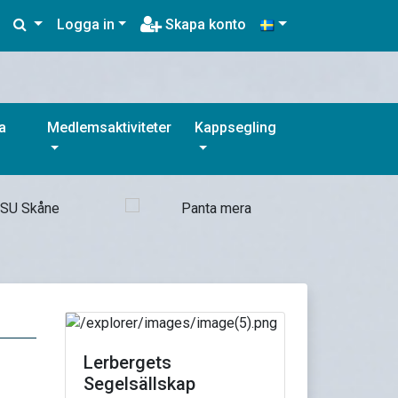
Logga in
Skapa konto
a
Medlemsaktiviteter
Kappsegling
Lerbergets
Segelsällskap