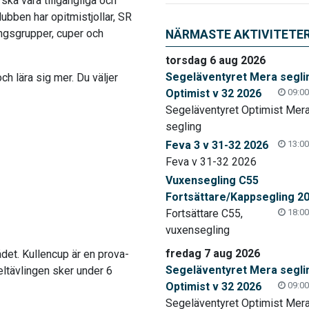
 ska vara tillgängliga och
lubben har opitmistjollar, SR
ingsgrupper, cuper och
NÄRMASTE AKTIVITETE
torsdag 6 aug 2026
Segeläventyret Mera segli
och lära sig mer. Du väljer
Optimist v 32 2026
09:00
Segeläventyret Optimist Mer
segling
Feva 3 v 31-32 2026
13:00
Feva v 31-32 2026
Vuxensegling C55
Fortsättare/Kappsegling 2
Fortsättare C55,
18:00
vuxensegling
fredag 7 aug 2026
ådet. Kullencup är en prova-
Segeläventyret Mera segli
eltävlingen sker under 6
Optimist v 32 2026
09:00
Segeläventyret Optimist Mer