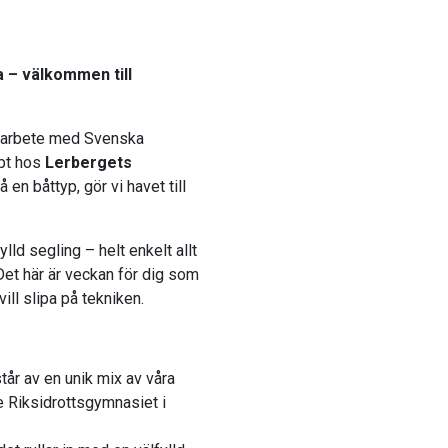
a – välkommen till
 samarbete med Svenska
ept hos
Lerbergets
å en båttyp, gör vi havet till
lld segling – helt enkelt allt
et här är veckan för dig som
ill slipa på tekniken.
år av en unik mix av våra
ge Riksidrottsgymnasiet i