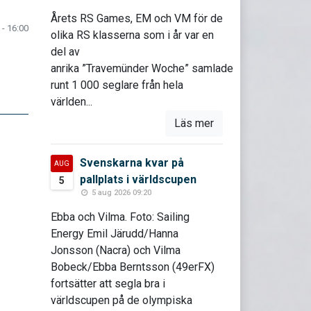
Årets RS Games, EM och VM för de
 - 16:00
olika RS klasserna som i år var en
del av
anrika ”Travemünder Woche” samlade
runt 1 000 seglare från hela
världen...
Läs mer
Svenskarna kvar på
AUG
pallplats i världscupen
5
5 aug 2026 09:20
Ebba och Vilma. Foto: Sailing
Energy Emil Järudd/Hanna
Jonsson (Nacra) och Vilma
Bobeck/Ebba Berntsson (49erFX)
fortsätter att segla bra i
världscupen på de olympiska