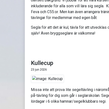
oavsett bakgrund. Vi jobbar för att våra kursen
inkluderande för alla som vill lära sig segla. K
Feva och C55:or. Men kan även arrangera trän
tävlingar för medlemmar med egen båt.
Segla för att det är kul, tävla för att utvecklas 
själv! Även bryggseglare är välkomna!
Kullecup
23 jun 2026
Missa inte att prova lite segeltävling i näromr
på-tävling för dig som går i seglarskolan. Seg
lördagar i 6 olika hamnar/segelklubbars regi.