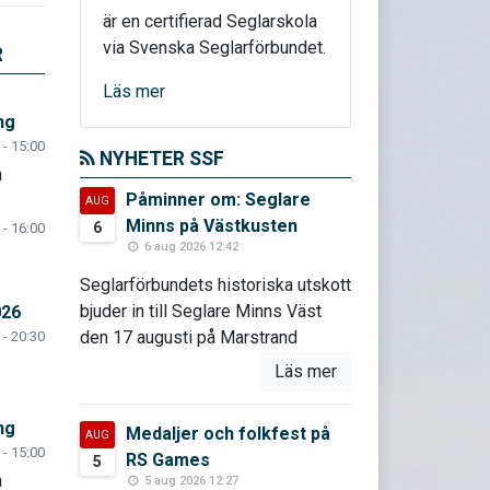
är en certifierad Seglarskola
via Svenska Seglarförbundet.
R
Läs mer
ng
 - 15:00
NYHETER SSF
a
Påminner om: Seglare
AUG
Minns på Västkusten
6
 - 16:00
6 aug 2026 12:42
Seglarförbundets historiska utskott
bjuder in till Seglare Minns Väst
026
den 17 augusti på Marstrand
 - 20:30
Läs mer
ng
Medaljer och folkfest på
AUG
 - 15:00
RS Games
5
a
5 aug 2026 12:27