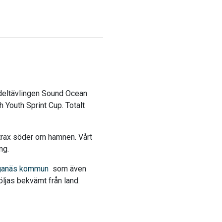
deltävlingen Sound Ocean
 Youth Sprint Cup. Totalt
 strax söder om hamnen. Vårt
ng.
ganäs kommun
som även
följas bekvämt från land.