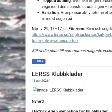
Topputrustning:
Svenska Seglarförbunde
vagn med den senaste utrustningen – re
Variation:
Vi anpassar aktiviteterna eft
är mest sugen på.
När:
v. 29, 13–17 juli
För vem:
Barn och ungd
https://www.lerss.se/seglingskurser/kul-pa-
testar-olika-vattensporter/
Säkra din plats till sommarens roligaste veck
DELA
LERSS Klubbkläder
11 apr 2026
Nyhet!
LERSS:s egen webbshop för klubbkläder