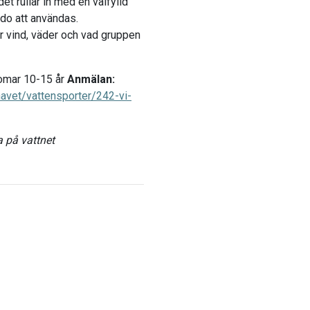
t rullar in med en välfylld
do att användas.
er vind, väder och vad gruppen
omar 10-15 år
Anmälan:
havet/vattensporter/242-vi-
a på vattnet