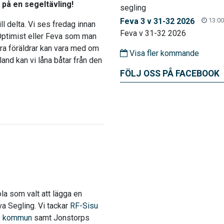
l på en segeltävling!
segling
Feva 3 v 31-32 2026
13:00
l delta. Vi ses fredag innan
Feva v 31-32 2026
 Optimist eller Feva som man
era föräldrar kan vara med om
Visa fler kommande
land kan vi låna båtar från den
FÖLJ OSS PÅ FACEBOOK
a som valt att lägga en
va Segling. Vi tackar
RF-Sisu
s kommun
samt Jonstorps