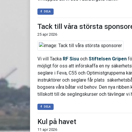
DELA
Tack till våra största sponsor
25 apr 2026
Vi vill Tacka
RF Sisu
och
Stiftelsen Gripen
fö
möjligt för oss att införskaffa en ny säkerhets
seglare i Feva, C55 och Optimistgrupperna kän
instruktörer och seglare får plats säkerhetsbåt
bogsera våra båtar vid behov. Den nya ribben 
tillskott till de seglingskurser och tävlingar vi
DELA
Kul på havet
11 apr 2026