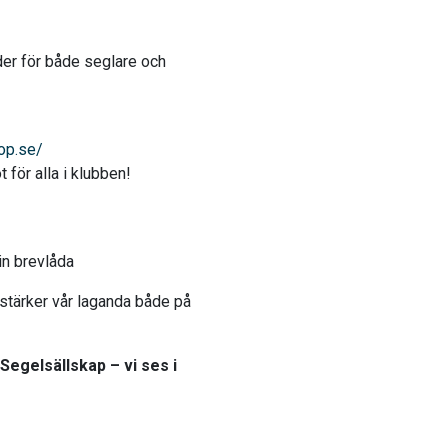
der för både seglare och
op.se/
 för alla i klubben!
in brevlåda
 stärker vår laganda både på
Segelsällskap – vi ses i