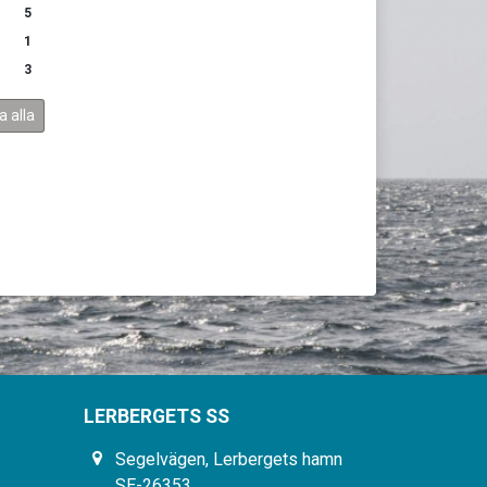
5
1
3
a alla
LERBERGETS SS
Segelvägen, Lerbergets hamn
SE-26353