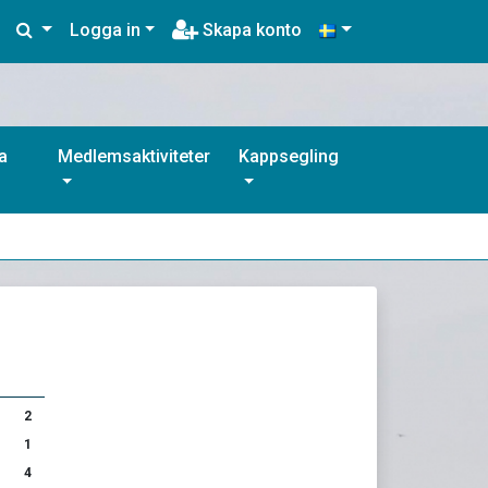
Logga in
Skapa konto
a
Medlemsaktiviteter
Kappsegling
2
1
4