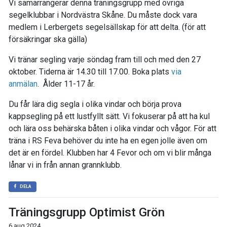
Vi samarrangerar denna träningsgrupp med övriga
segelklubbar i Nordvästra Skåne. Du måste dock vara
medlem i Lerbergets segelsällskap för att delta. (för att
försäkringar ska gälla)
Vi tränar segling varje söndag fram till och med den 27
oktober. Tiderna är 14.30 till 17.00. Boka plats
via
anmälan
. Ålder 11-17 år.
Du får lära dig segla i olika vindar och börja prova
kappsegling på ett lustfyllt sätt. Vi fokuserar på att ha kul
och lära oss behärska båten i olika vindar och vågor. För att
träna i RS Feva behöver du inte ha en egen jolle även om
det är en fördel. Klubben har 4 Fevor och om vi blir många
lånar vi in från annan grannklubb.
DELA
Träningsgrupp Optimist Grön
6 aug 2024