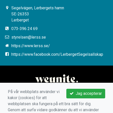
Segelvägen, Lerbergets hamn
SE-26353
Lerberget
073-396 24 69
styrelsen@lerss.se
https://www.lerss.se/
https://www.facebook.com/LerbergetSegelsallskap
På vår webbplats använder vi
Jag accepterar
kakor (cookies) för att
webbplatsen ska fungera på ett bra sätt för dig.
Genom att surfa vidare godkänner du att vi använder