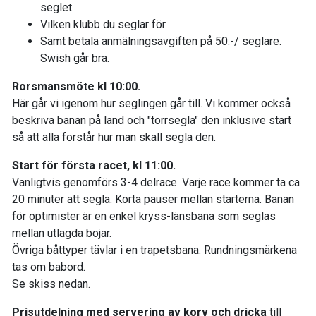
seglet.
Vilken klubb du seglar för.
Samt betala anmälningsavgiften på 50:-/ seglare.
Swish går bra.
Rorsmansmöte kl 10:00.
Här går vi igenom hur seglingen går till. Vi kommer också
beskriva banan på land och "torrsegla" den inklusive start
så att alla förstår hur man skall segla den.
Start för första racet, kl 11:00.
Vanligtvis genomförs 3-4 delrace. Varje race kommer ta ca
20 minuter att segla. Korta pauser mellan starterna. Banan
för optimister är en enkel kryss-länsbana som seglas
mellan utlagda bojar.
Övriga båttyper tävlar i en trapetsbana. Rundningsmärkena
tas om babord.
Se skiss nedan.
Prisutdelning med servering av korv och dricka
till