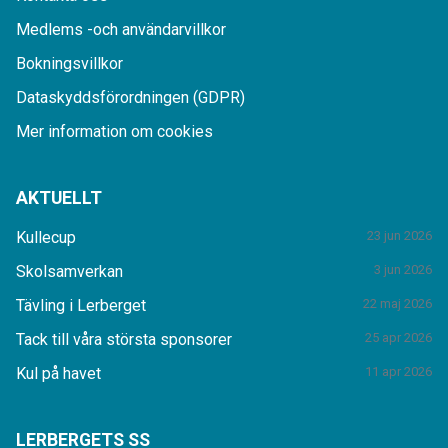
Medlems -och användarvillkor
Bokningsvillkor
Dataskyddsförordningen (GDPR)
Mer information om cookies
AKTUELLT
Kullecup
23 jun 2026
Skolsamverkan
3 jun 2026
Tävling i Lerberget
22 maj 2026
Tack till våra största sponsorer
25 apr 2026
Kul på havet
11 apr 2026
LERBERGETS SS